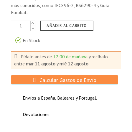
Sistema de iluminación de emergencia.
más conocidos, como IEC896-2, BS6290-4 y Guía
Sistemas de señalización ferroviaria y aérea.
Eurobat.
Sistema de alarma y seguridad.
Aparatos y equipos electrónicos.
AÑADIR AL CARRITO
Sistema de telecomunicaciones.
Fuentes de alimentación portátiles.
En Stock
Sistemas de control y automatización.
Pídalo antes de
12:00 de mañana
y recíbalo
entre
mar 11 agosto
y
mié 12 agosto
Calcular Gastos de Envío
Envíos a España, Baleares y Portugal.
Devoluciones