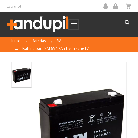
Español
Inicio
→
Baterías
→
SAI
→
Batería para SAI 6V 12Ah Liven serie LV
Características generales:
Sin mantenimiento, sin necesidad de añadir
agua.
Sellada y regulada por válvula.
A prueba de derrames y fugas.
Protección contra descargas profundas.
Rejillas planas de aleación plomo-calcio y
libres de antimonio.