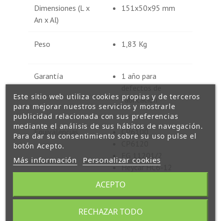
Dimensiones (L x
151x50x95 mm
An x Al)
Peso
1,83 Kg
Garantía
1 año para
defectos de
Este sitio web utiliza cookies propias y de terceros
fabricación
para mejorar nuestros servicios y mostrarle
publicidad relacionada con sus preferencias
mediante el análisis de sus hábitos de navegación.
Equivalencias
CP6100
Para dar su consentimiento sobre su uso pulse el
CP6120
botón Acepto.
FG 11201/2
Más información
Personalizar cookies
Heycar HC6-12
LC-R0612P
ACEPTO
MS12-6
NP10-6
RECHAZAR TODO
PS-6100