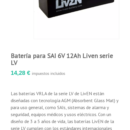
Sin corrosión.
Se pueden instalar en posición vertical u
horizontal.
Gaseado bajo (a menos que se sobrecargue).
Buen rendimiento en uso cíclico y
estacionario.
Buenas descargas con alta tasa.
Larga vida útil.
Batería para SAI 6V 12Ah Liven serie
Robusta y resistente a las vibraciones.
LV
14,28 €
impuestos incluidos
Aplicaciones principales:
Las baterías VRLA de la serie LV de LivEN están
Uso general.
diseñadas con tecnología AGM (Absorbent Glass Mat) y
Sistemas de alimentación ininterrumpida
para uso general, como SAIs, sistemas de alarma y
(S.A.I.)
seguridad, equipos médicos y usos eléctricos. Con un
Sistemas de alimentación eléctrica.
diseño de 3 a 5 años de vida, las baterías LivEN de la
Fuente de alimentación de emergencia.
serie LV cumplen con los estándares internacionales