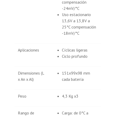
compensación
-24mV/°C
Uso estacionario
13,6V a 13,8V a
25°C compensación
-18mV/°C
Aplicaciones
Cíclicas ligeras
Ciclo profundo
Dimensiones (L
151x99x98 mm
x An x Al)
cada batería
Peso
4,3 Kg x3
Rango de
Carga: de 0°C a