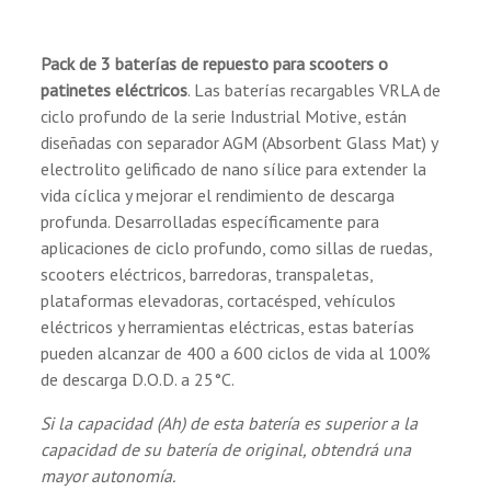
la función de sellado para reducir la pérdida
de agua en el proceso de carga y descarga y
para mejorar la eficiencia de sellado.
Pack de 3 baterías de repuesto para scooters o
patinetes eléctricos
. Las baterías recargables VRLA de
Construcción:
ciclo profundo de la serie Industrial Motive, están
(3 reseñas)
diseñadas con separador AGM (Absorbent Glass Mat) y
Placa positiva - Rejilla de aleación de tierras
electrolito gelificado de nano sílice para extender la
raras patentada con pasta especial para
vida cíclica y mejorar el rendimiento de descarga
ralentizar el reblandecimiento del material
profunda. Desarrolladas específicamente para
activo positivo durante la aplicación de ciclos
aplicaciones de ciclo profundo, como sillas de ruedas,
de descarga profunda.
scooters eléctricos, barredoras, transpaletas,
Placa negativa - Rejilla de Pb-Ca equilibrada
plataformas elevadoras, cortacésped, vehículos
para mejorar la eficiencia de recombinación y
eléctricos y herramientas eléctricas, estas baterías
reducir la pérdida de agua.
pueden alcanzar de 400 a 600 ciclos de vida al 100%
Separador - Avanzado separador AGM para
de descarga D.O.D. a 25°C.
diseño de célula de alta presión, previene
micro cortocircuitos.
Si la capacidad (Ah) de esta batería es superior a la
Electrolito - Ácido sulfúrico diluido de alta
capacidad de su batería de original, obtendrá una
pureza con electrolitos de gel de nano sílice
mayor autonomía.