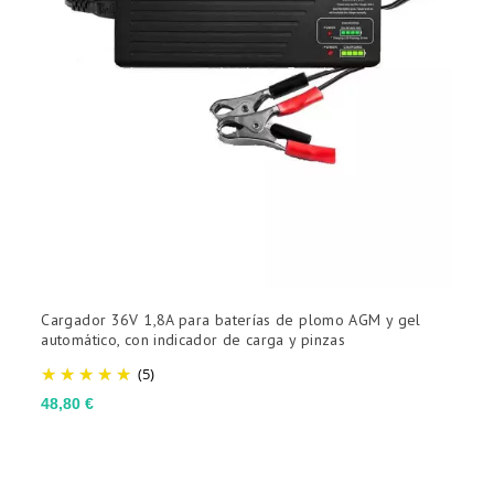
Cargador 36V 1,8A para baterías de plomo AGM y gel
P
automático, con indicador de carga y pinzas
c
(5)
Precio
P
48,80 €
1