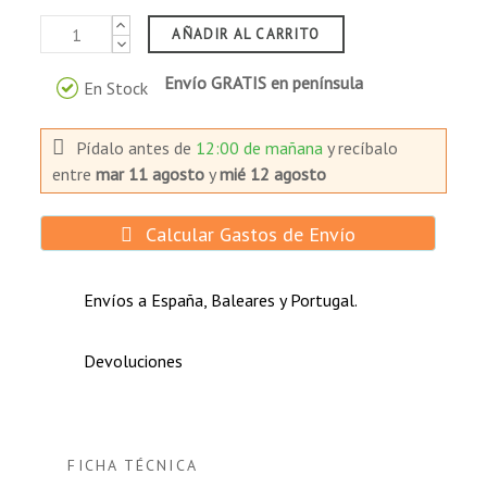
patentados, para extender la vida del ciclo y
mejorar el rendimiento de descarga profunda.
AÑADIR AL CARRITO
Contenedor y tapa de la batería - ABS UL94-
HB (ABS UL94-V0 ignífugo es opcional).
Envío GRATIS en península
En Stock
Aplicaciones:
Pídalo antes de
12:00 de mañana
y recíbalo
Herramientas o juguetes eléctricos
entre
mar 11 agosto
y
mié 12 agosto
Bicicletas y triciclos eléctrico.
Carros y carritos de golf.
Calcular Gastos de Envío
Vehículos eléctricos.
Barredoras y fregadoras.
Sillas de ruedas y scooters eléctricos.
Envíos a España, Baleares y Portugal.
Cortacésped.
Transpaletas.
Devoluciones
Plataformas elevadoras.
FICHA TÉCNICA