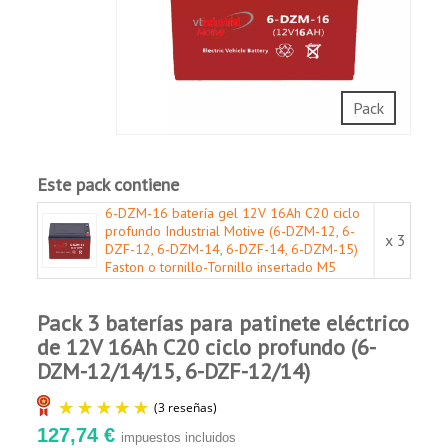
material activo y la utilización del espacio
Julio E.
interno de la batería, entre un 5% y un 10%
Publicado el 6/27/26, 8:14 AM
(Fecha del
pedido : 6/4/2026)
de mayor capacidad que productos similares.
Alto rendimiento para descarga de grandes
corrientes. Nueva estructura de la rejilla de
Todo bien
Pack
placas de resistencia de la batería con
excelente capacidad de recuperación de la
Comprador Verificado
descarga profunda.
Este pack contiene
Publicado el 8/27/24, 10:58 PM
Buena resistencia a la corrosión. Patente
6-DZM-16 batería gel 12V 16Ah C20 ciclo
exclusiva de aleación con material de tierras
profundo Industrial Motive (6-DZM-12, 6-
raras.
x 3
Todo bien
DZF-12, 6-DZM-14, 6-DZF-14, 6-DZM-15)
Alto rendimiento a baja temperatura. Con
Faston o tornillo-Tornillo insertado M5
material conductor y agente de expansión
Comprador Verificado
criogénica de alta actividad a la placa, el
Pack 3 baterías para patinete eléctrico
Publicado el 5/28/24, 8:29 PM
producto tiene una gran capacidad de
de 12V 16Ah C20 ciclo profundo (6-
aceptación a la baja temperatura.
DZM-12/14/15, 6-DZF-12/14)
Seguridad y fiabilidad. Diseño independiente
con válvula de seguridad automática
antisecado y extraíble para control, así como
127,74 €
impuestos incluidos