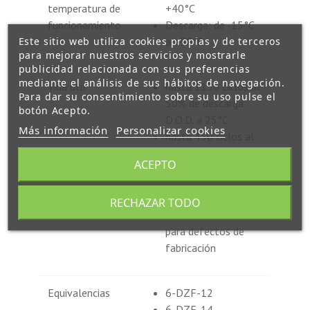
temperatura de
+40°C
funcionamiento
Descarga: de -15°C
Este sitio web utiliza cookies propias y de terceros
a +50°C
para mejorar nuestros servicios y mostrarle
publicidad relacionada con sus preferencias
mediante el análisis de sus hábitos de navegación.
Vida útil
hasta 1150 ciclos al
Para dar su consentimiento sobre su uso pulse el
50% de descarga
botón Acepto.
D.O.D. a 25°C
Más información
Personalizar cookies
hasta 450 ciclos al
100% de descarga
ACEPTO
D.O.D. a 25°C
RECHAZAR TODO
Garantía
Uso cíclico: 6 meses
para defectos de
fabricación
Equivalencias
6-DZF-12
6-DZF-14