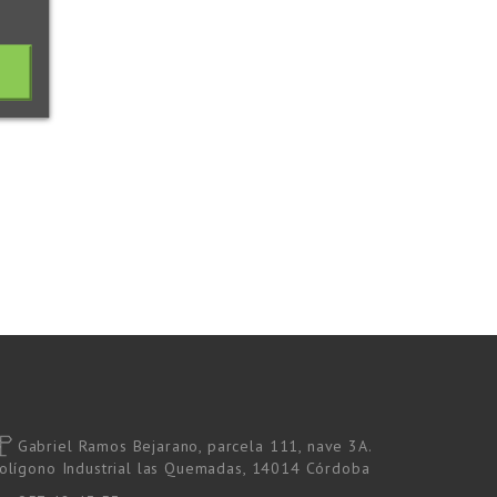
Gabriel Ramos Bejarano, parcela 111, nave 3A.
olígono Industrial las Quemadas, 14014 Córdoba