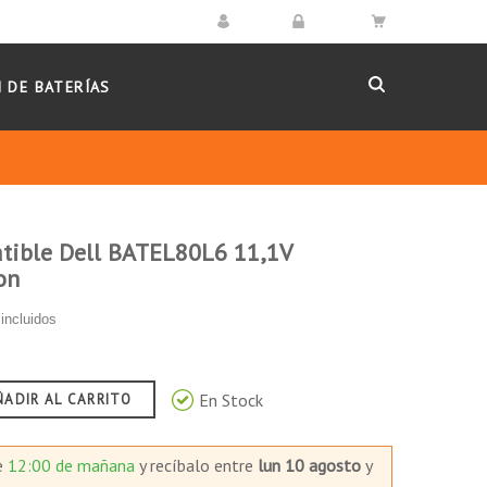
 DE BATERÍAS
tible Dell BATEL80L6 11,1V
on
incluidos
En Stock
ÑADIR AL CARRITO
e
12:00 de mañana
y recíbalo
entre
lun 10 agosto
y