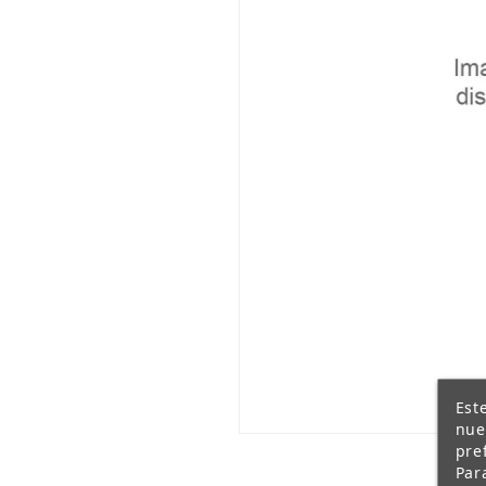
Est
nue
pre
Par