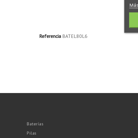
Más
Referencia
BATEL80L6
Baterías
Pilas