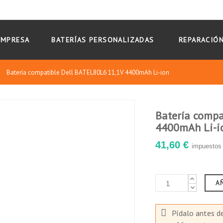
EMPRESA
BATERÍAS PERSONALIZADAS
REPARACIÓN
Batería compatible Dell BATEL80L6 11,1V 4400mAh Li-ion
Batería compa
4400mAh Li-i
41,60 €
impuestos 
A
Pídalo antes d