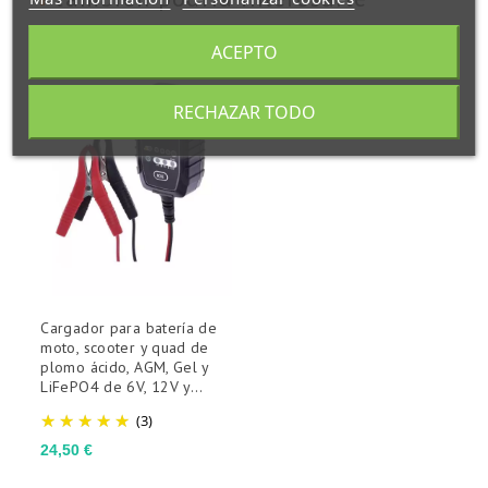
ACEPTO
RECHAZAR TODO
Cargador para batería de
moto, scooter y quad de
plomo ácido, AGM, Gel y
LiFePO4 de 6V, 12V y...
(3)
Precio
24,50 €