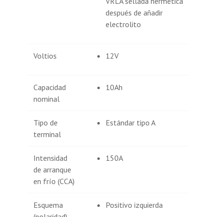
VRLA sellada hermética
después de añadir
electrolito
Voltios
12V
Capacidad
10Ah
nominal
Tipo de
Estándar tipo A
terminal
Intensidad
150A
de arranque
en frío (CCA)
Esquema
Positivo izquierda
(polaridad)