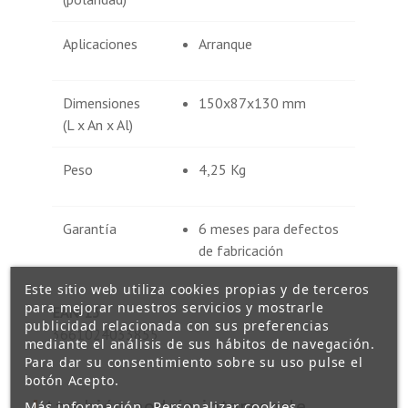
Aplicaciones
Arranque
Dimensiones
150x87x130 mm
(L x An x Al)
Peso
4,25 Kg
Garantía
6 meses para defectos
de fabricación
Este sitio web utiliza cookies propias y de terceros
para mejorar nuestros servicios y mostrarle
EAN-13
publicidad relacionada con sus preferencias
3661024033855
mediante el análisis de sus hábitos de navegación.
Para dar su consentimiento sobre su uso pulse el
botón Acepto.
también podría interesarle
Más información
Personalizar cookies