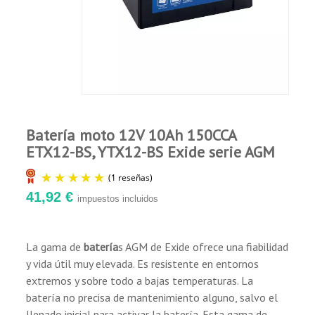
Cargada en seco, listo para su uso.
Comprador Verificado
Incluye pack de botellines de electrolito.
Publicado el 7/29/22, 2:54 PM
Permite el montaje en posición vertical y
horizontal.
Bateria de moto excelente. Ya tenia una igual.
Sellado hermético de por vida con las tapas
Servicio Rapidisimo y me solventaron unas
dudas muy muy rapido. Excelentes
suministradas.
Profesionales. Envio muy Rapido y con
seguimiento.
Batería moto 12V 10Ah 150CCA
ETX12-BS, YTX12-BS Exide serie AGM
41,92 €
impuestos incluidos
La gama de
batería
s AGM de Exide ofrece una fiabilidad
y vida útil muy elevada. Es resistente en entornos
(1 reseñas)
extremos y sobre todo a bajas temperaturas. La
batería no precisa de mantenimiento alguno, salvo el
llenado inicial para activar la batería. Esta gama de