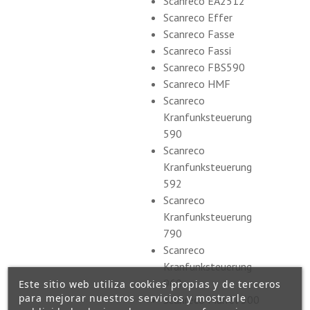
Scanreco EA2512
Scanreco Effer
Scanreco Fasse
Scanreco Fassi
Scanreco FBS590
Scanreco HMF
Scanreco
Kranfunksteuerung
590
Scanreco
Kranfunksteuerung
592
Scanreco
Kranfunksteuerung
790
Scanreco
Kranfunksteuerung
960
Este sitio web utiliza cookies propias y de terceros
para mejorar nuestros servicios y mostrarle
Scanreco Marrel 500