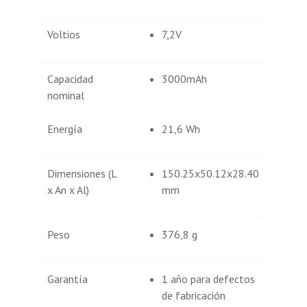
Voltios
7,2V
Capacidad
3000mAh
nominal
Energía
21,6 Wh
Dimensiones (L
150.25x50.12x28.40
x An x Al)
mm
Peso
376,8 g
Garantía
1 año para defectos
de fabricación