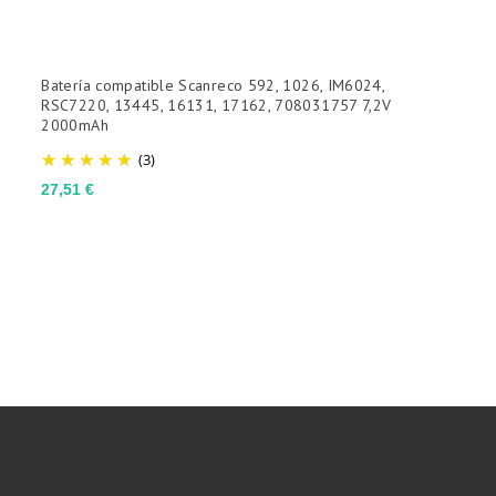
Batería compatible Scanreco 592, 1026, IM6024,
C
RSC7220, 13445, 16131, 17162, 708031757 7,2V
5
2000mAh
P
1
(3)
Precio
27,51 €