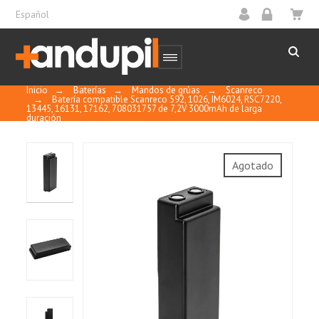
Español
Inicio
→
Baterías
→
Mandos de grúas
→
Scanreco
→
Batería compatible Scanreco 592, 1026, IM6024, RSC7220,
13445, 16131, 17162, 708031757 de 7,2V 3000mAh de larga
duración
Agotado
9
/
10
MOSTRAR
CERTIFICADO
Basado en 2 reseñas
Control y calidad
Ordenar por
fecha descendente