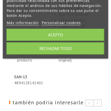
publicidad relacionada con sus preferencias
Scanreco Maxi
mediante el análisis de sus hábitos de navegación.
Scanreco Mini
Para dar su consentimiento sobre su uso pulse el
Scanreco Palfinger
botón Acepto.
Scanreco RC400
Más información
Personalizar cookies
Scanreco RC590
Scanreco RC960
ACEPTO
Scanreco YWW0439
RECHAZAR TODO
Tipo de
compatible (no
producto
original)
EAN-13
4894128141402
también podría interesarle