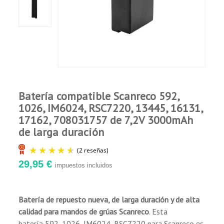
Grutrans C.
Publicado el 3/23/23, 8:08 AM
(Fecha del
pedido : 1/11/2023)
Comprador Verificado
Publicado el 4/14/21, 5:39 AM
Batería compatible Scanreco 592,
1026, IM6024, RSC7220, 13445, 16131,
Entrega rápida. Muito bom!
17162, 708031757 de 7,2V 3000mAh
de larga duración
29,95 €
impuestos incluidos
Batería de repuesto nueva, de larga duración y de alta
calidad para mandos de grúas Scanreco
. Esta
(2 reseñas)
batería 592, 1026, IM6024, RSC7220 para Scanreco es