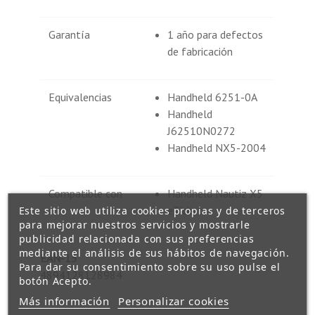
Garantía
1 año para defectos
de fabricación
Equivalencias
Handheld 6251-0A
Handheld
J62510N0272
Handheld NX5-2004
Compatible con
Handheld Nautiz X5
eTicket
Este sitio web utiliza cookies propias y de terceros
para mejorar nuestros servicios y mostrarle
publicidad relacionada con sus preferencias
mediante el análisis de sus hábitos de navegación.
EAN-13
Para dar su consentimiento sobre su uso pulse el
4894128128984
botón Acepto.
Más información
Personalizar cookies