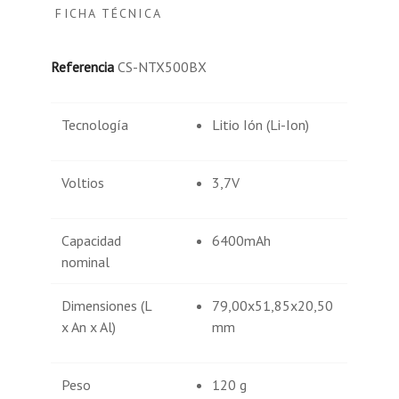
FICHA TÉCNICA
Referencia
CS-NTX500BX
Tecnología
Litio Ión (Li-Ion)
Voltios
3,7V
Capacidad
6400mAh
nominal
Dimensiones (L
79,00x51,85x20,50
x An x Al)
mm
Peso
120 g