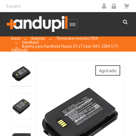
Español
Inicio
→
Baterías
→
Terminales moviles PDA
→
Handheld
→
Batería para Handheld Nautiz X5 eTicket. NX5-2004 3,7V
6400mAh
Agotado