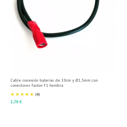
Cable conexión baterías de 10cm y Ø1,5mm con
P
conectores faston F1 hembra
m
(4)
Precio
P
1,70 €
2