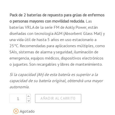
Comprador Verificado
Publicado el 10/10/25, 12:37 PM
Pack de 2 baterías de repuesto para grúas de enfermos
o personas mayores con movilidad reducida.
Las
Justo lo que necesitábamos
baterías VRLA de la serie FM de Aokly Power, están
(8 reseñas)
diseñadas con tecnología AGM (Absorbent Glass Mat) y
una vida útil de hasta 5 años en uso estacionario a
Comprador Verificado
25°C. Recomendadas para aplicaciones múltiples, como
Publicado el 9/10/25, 7:04 AM
SAIs, sistemas de alarma y seguridad, iluminación de
emergencia, equipos médicos, dispositivos electrónicos
o juguetes. Son recargables y libres de mantenimiento.
Comprador Verificado
Si la capacidad (Ah) de esta batería es superior a la
Publicado el 1/22/25, 7:38 PM
capacidad de su batería original, obtendrá una mayor
autonomía.
AÑADIR AL CARRITO
Comprador Verificado
Publicado el 2/6/24, 12:54 PM
Agotado