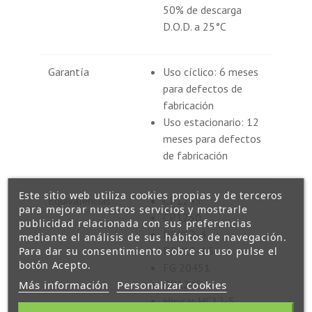
50% de descarga
D.O.D. a 25°C
Garantía
Uso cíclico: 6 meses
para defectos de
fabricación
Uso estacionario: 12
meses para defectos
de fabricación
Este sitio web utiliza cookies propias y de terceros
Equivalencias
CP1245
para mejorar nuestros servicios y mostrarle
CP1250
publicidad relacionada con sus preferencias
DJW12-4
mediante el análisis de sus hábitos de navegación.
DJW12-4.5
Para dar su consentimiento sobre su uso pulse el
botón Acepto.
FG 20451
GP1245
Más información
Personalizar cookies
Heycar HC12-5