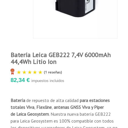
rendimiento.
Comprador Verificado
Garantía de 12 meses para los defectos de
Publicado el 7/10/22, 5:20 AM
fabricación.
bien en principio,comprobare en el tiempo
como se comporta su carga,las originales
LEICA ,duran 6 horas de trabajo,veremos esta.
Saludos
Batería Leica GEB222 7,4V 6000mAh
44,4Wh Litio Ion
82,34 €
impuestos incluidos
Batería
de repuesto de alta calidad
para
estaciones
totales Viva
,
Flexline
,
antenas GNSS Viva y Piper
(1 reseñas)
de
Leica Geosystem
. Nuestra nueva batería GEB222
para Leica Geosystem es 100% compatible con todos
los dispositivos y cargadores de Leica Geosystem,
ya no