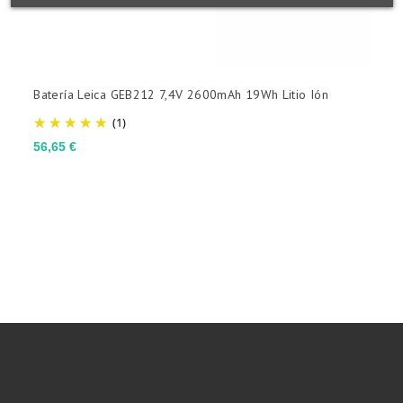
Batería Leica GEB212 7,4V 2600mAh 19Wh Litio Ión
B
(1)
P
6
Precio
56,65 €