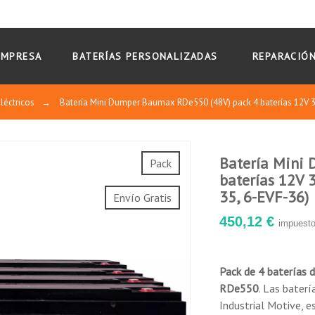
EMPRESA
BATERÍAS PERSONALIZADAS
REPARACIÓN
léctricos
→
Batería Mini Dumper Baumax RDe550 (48V) pack 4 baterías 12V 
Batería Mini
Pack
ería VRLA sin mantenimiento, sin necesidad de añadir agua o ácido 
baterías 12V 
de alcanzar 400~600 ciclos al 100% D.O.D. a 25°C
35, 6-EVF-36)
Envío Gratis
tado con máxima tasa de utilización del material activo y la utiliz
450,12 €
impuesto
ctos similares.
corrientes. Nueva estructura de la rejilla de placas de resistencia
Pack de 4 baterías 
exclusiva de aleación con material de tierras raras.
RDe550
. Las baterí
material conductor y agente de expansión criogénica de alta activid
Industrial Motive, 
tura.