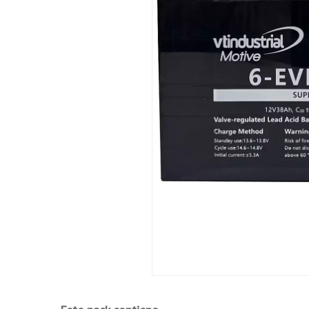
Seguridad y fiabilidad. Diseño independie
reducir la pérdida de agua en el proceso de
Construcción:
Placa positiva - Rejilla de aleación de ti
aplicación de ciclos de descarga profunda.
Placa negativa - Rejilla de Pb-Ca equilibra
Separador - Avanzado separador AGM para d
Electrolito - Ácido sulfúrico diluido de al
descarga profunda.
Contenedor y tapa de la batería - ABS UL
Aplicaciones:
Herramientas o juguetes eléctricos
Bicicletas y triciclos eléctrico.
Carros y carritos de golf.
Vehículos eléctricos.
Barredoras y fregadoras.