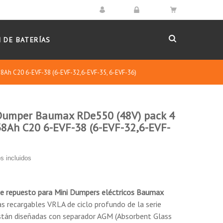
 DE BATERÍAS
38Ah C20 6-EVF-38 (6-EVF-32,6-EVF-35, 6-EVF-36)
 Dumper Baumax RDe550 (48V) pack 4
durante la aplicación.
38Ah C20 6-EVF-38 (6-EVF-32,6-EVF-
ación del espacio interno de la batería, entre un
s incluidos
 de la batería con excelente capacidad de
de repuesto para Mini Dumpers eléctricos
Baumax
as recargables VRLA de ciclo profundo de la serie
ad a la placa, el producto tiene una gran
están diseñadas con separador AGM (Absorbent Glass