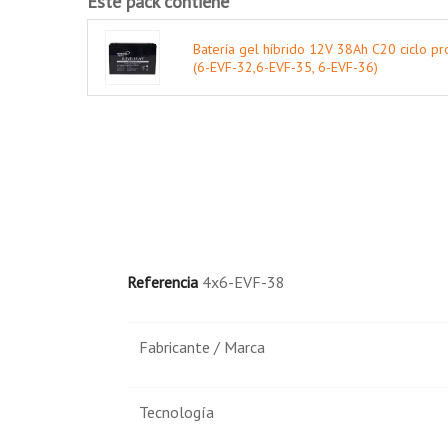
Este pack contiene
Sillas de ruedas y scooters eléctricos.
Cortacésped.
Batería gel híbrido 12V 38Ah C20 ciclo p
(6-EVF-32,6-EVF-35, 6-EVF-36)
Transpaletas.
Plataformas elevadoras.
Referencia
4x6-EVF-38
Fabricante / Marca
Tecnología