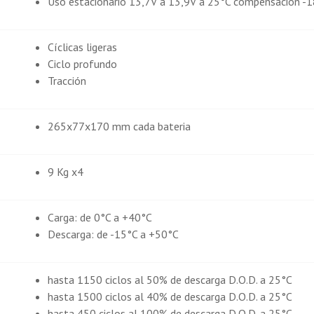
Uso estacionario 13,7V a 13,9V a 25°C compensación -
Cíclicas ligeras
Ciclo profundo
Tracción
265x77x170 mm cada bateria
9 Kg x4
Carga: de 0°C a +40°C
Descarga: de -15°C a +50°C
hasta 1150 ciclos al 50% de descarga D.O.D. a 25°C
hasta 1500 ciclos al 40% de descarga D.O.D. a 25°C
hasta 450 ciclos al 100% de descarga D.O.D. a 25°C