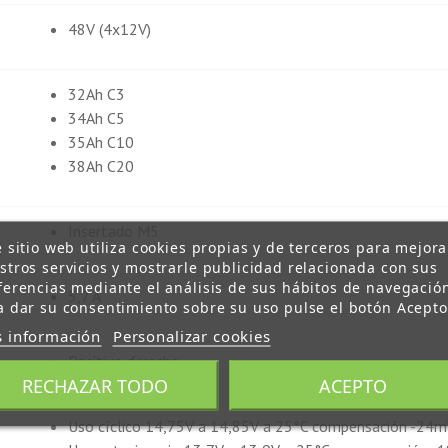
48V (4x12V)
32Ah C3
34Ah C5
35Ah C10
38Ah C20
Insertado M5
e sitio web utiliza cookies propias y de terceros para mejora
stros servicios y mostrarle publicidad relacionada con sus
ferencias mediante el análisis de sus hábitos de navegació
5,7 A
a dar su consentimiento sobre su uso pulse el botón Acepto
 información
Personalizar cookies
Positivo derecha
RECHAZAR TODO
ACEPTO
Uso cíclico 14,75V a 14,85V a 25°C compensación -24