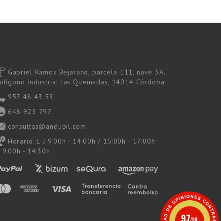
Gabriel Ramos Bejarano, parcela 111, nave 3A.
olígono Industrial las Quemadas, 14014 Córdoba
957 48 43 53
648 923 797
consultas@andupil.com
Horario: L-J 9:00h - 14:00h / 15:00h - 17:00h
 9:00h - 14:30h
9.7
/10