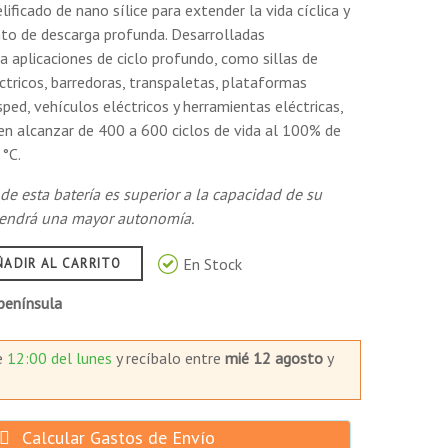
lificado de nano sílice para extender la vida cíclica y
 control, así como la función de sellado para
nto de descarga profunda. Desarrolladas
 aplicaciones de ciclo profundo, como sillas de
ctricos, barredoras, transpaletas, plataformas
ped, vehículos eléctricos y herramientas eléctricas,
imiento del material activo positivo durante la
en alcanzar de 400 a 600 ciclos de vida al 100% de
5°C.
e agua.
 de esta batería es superior a la capacidad de su
btendrá una mayor autonomía.
tender la vida del ciclo y mejorar el rendimiento de
En Stock
ÑADIR AL CARRITO
península
e
12:00 del lunes
y recíbalo
entre
mié 12 agosto
y
Calcular Gastos de Envío