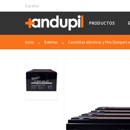
Español
PRODUCTOS
Inicio
→
Baterías
→
Carretillas eléctricas y Mini Dumpers e
Tecnología de recombinación de gases: Bat
Largo ciclo de vida: El ciclo de vida pue
Alta capacidad: Diseño de estructura paten
5% y un 10% de mayor capacidad que produ
Alto rendimiento para descarga de grandes 
recuperación de la descarga profunda.
Buena resistencia a la corrosión. Patente 
Alto rendimiento a baja temperatura. Con 
capacidad de aceptación a la baja tempera