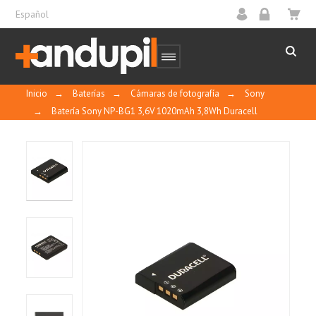
Español
Inicio
→
Baterías
→
Cámaras de fotografía
→
Sony
→
Batería Sony NP-BG1 3,6V 1020mAh 3,8Wh Duracell