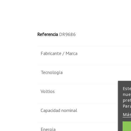
Referencia
DR9686
Fabricante / Marca
Tecnología
Est
Voltios
nue
pre
Par
Capacidad nominal
Más
Energía