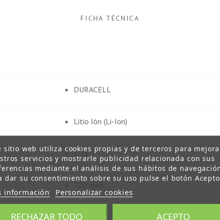
FICHA TÉCNICA
DURACELL
Litio Ión (Li-Ion)
e sitio web utiliza cookies propias y de terceros para mejora
3,7V
stros servicios y mostrarle publicidad relacionada con sus
ferencias mediante el análisis de sus hábitos de navegació
a dar su consentimiento sobre su uso pulse el botón Acepto
770 mAh
 información
Personalizar cookies
RECHAZAR TODO
ACEPTO
2,8 Wh