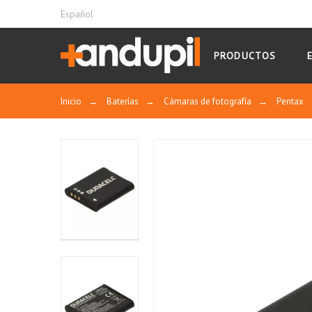
Español
PRODUCTOS
Inicio
→
Baterías
→
Cámaras de fotografía
→
Pentax