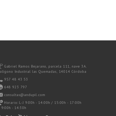
Gabriel Ramos Bejarano, parcela 111, nave 3A.
olígono Industrial las Quemadas, 14014 Córdoba
957 48 43 53
648 923 797
consultas@andupil.com
Horario: L-J 9:00h - 14:00h / 15:00h - 17:00h
 9:00h - 14:30h