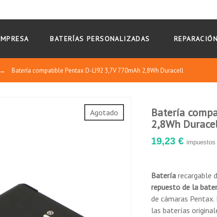
EMPRESA
BATERÍAS PERSONALIZADAS
REPARACIÓN
→
Batería compatible Pentax D-LI92 3,7V 770mAh 2,8Wh Duracell
Batería compa
Agotado
2,8Wh Duracel
19,23 €
impuestos 
Batería
recargable d
repuesto de la bate
de cámaras Pentax. 
las baterías origina