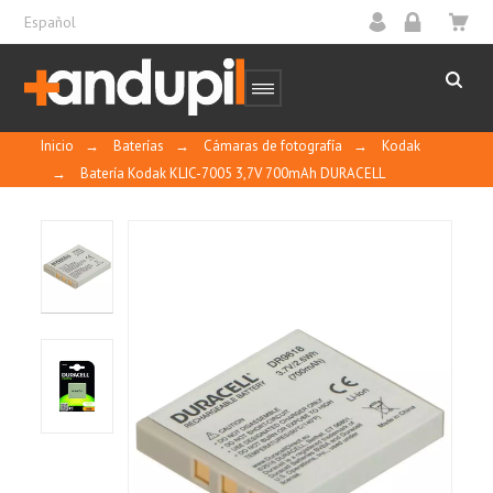
Español
Inicio
→
Baterías
→
Cámaras de fotografía
→
Kodak
→
Batería Kodak KLIC-7005 3,7V 700mAh DURACELL