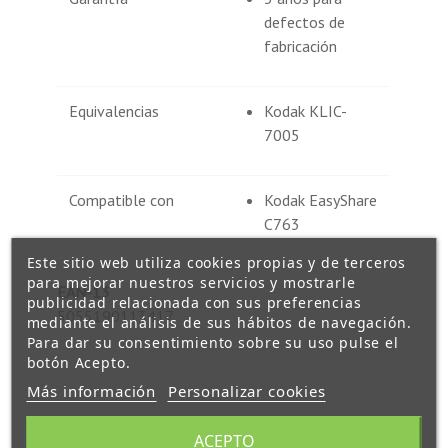
defectos de
fabricación
Equivalencias
Kodak KLIC-
7005
Compatible con
Kodak EasyShare
C763
Este sitio web utiliza cookies propias y de terceros
para mejorar nuestros servicios y mostrarle
EAN-13
publicidad relacionada con sus preferencias
5055190113417
mediante el análisis de sus hábitos de navegación.
Para dar su consentimiento sobre su uso pulse el
botón Acepto.
Más información
Personalizar cookies
ACEPTO