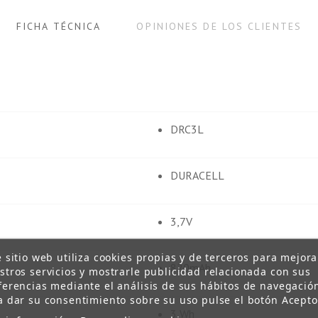
FICHA TÉCNICA
OPINIONES DE LOS CLIENTES
DRC3L
DURACELL
3,7V
e sitio web utiliza cookies propias y de terceros para mejora
820mAh
stros servicios y mostrarle publicidad relacionada con sus
ferencias mediante el análisis de sus hábitos de navegació
a dar su consentimiento sobre su uso pulse el botón Acepto
3 Wh