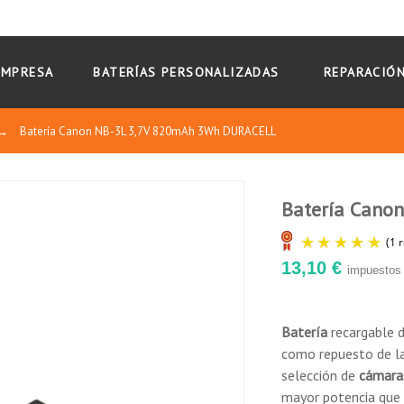
EMPRESA
BATERÍAS PERSONALIZADAS
REPARACIÓN
→
Batería Canon NB-3L 3,7V 820mAh 3Wh DURACELL
Batería Cano
10
13,10 €
impuestos 
/
10
Basado en 1 reseñas
★
Batería
recargable d
como repuesto de l
enar por
fecha descendente
selección de
cámara
mayor potencia que l