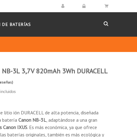
 DE BATERÍAS
n NB-3L 3,7V 820mAh 3Wh DURACELL
incluidos
(1 reseñas)
e litio ión DURACELL de alta potencia, diseñada
a batería
Canon NB-3L
, adaptándose a una gran
s Canon IXUS
. Es más económica, ya que ofrece
as baterías originales, también es más ecológica y