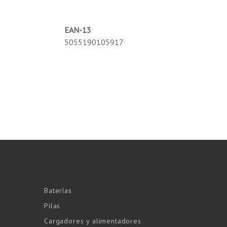
EAN-13
5055190105917
Baterías
Pilas
Cargadores y alimentadores