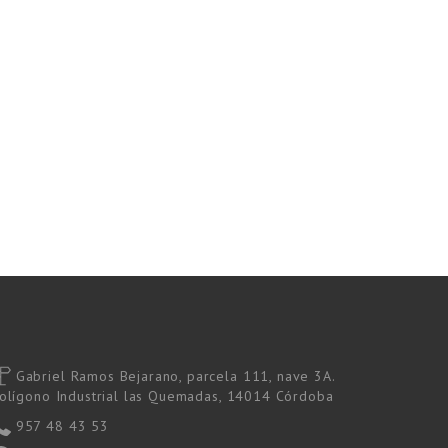
Gabriel Ramos Bejarano, parcela 111, nave 3A.
olígono Industrial las Quemadas, 14014 Córdoba
957 48 43 53