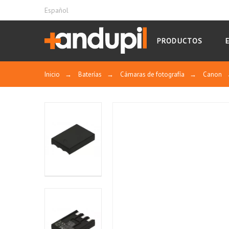
Español
PRODUCTOS
Inicio
→
Baterías
→
Cámaras de fotografía
→
Canon
1
MOSTRAR
CERTIFICADO
0
0
0
0
Control y calidad
1★
2★
3★
4★
5
Ord