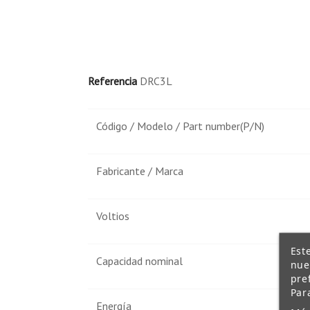
Referencia
DRC3L
Código / Modelo / Part number(P/N)
Fabricante / Marca
Voltios
Est
Capacidad nominal
nue
pre
Par
Energía