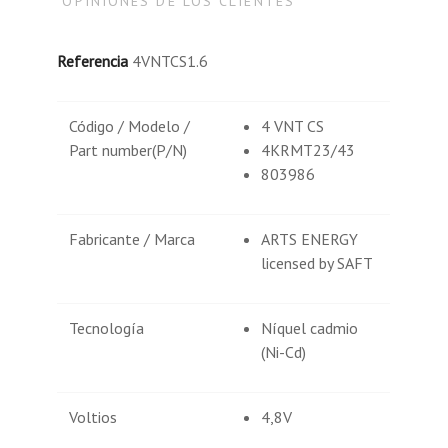
OPINIONES DE LOS CLIENTES
Referencia
4VNTCS1.6
Código / Modelo /
4 VNT CS
Part number(P/N)
4KRMT23/43
803986
Fabricante / Marca
ARTS ENERGY
licensed by SAFT
Tecnología
Níquel cadmio
(Ni-Cd)
Voltios
4,8V