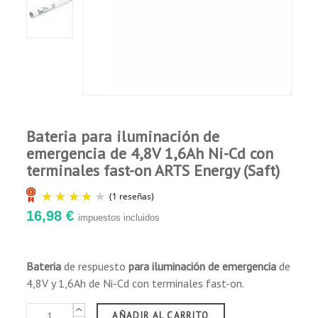
Comprador Verificado
Publicado el 7/23/22, 5:08 PM
Rapidez en el envio y muy buena informacion
sobre su seguimiento. Aunque las
caracteristicas del producto coincidian con el
solicitado, no asi la marca ni la foto del
producto, lo cual induce a error y posible
desencanto al recibirlo.
Bateria para iluminación de
emergencia de 4,8V 1,6Ah Ni-Cd con
terminales fast-on ARTS Energy (Saft)
16,98 €
impuestos incluidos
Bateria
de respuesto
para iluminación de emergencia
de
4,8V y 1,6Ah de Ni-Cd con terminales fast-on.
(1 reseñas)
AÑADIR AL CARRITO