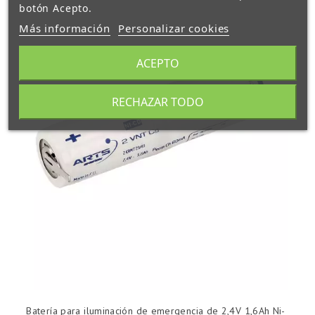
botón Acepto.
Más información
Personalizar cookies
ACEPTO
RECHAZAR TODO
Batería para iluminación de emergencia de 2,4V 1,6Ah Ni-
B