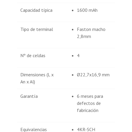
Capacidad típica
1600 mAh
Tipo de terminal
Faston macho
2,8mm
Nº de celdas
4
Dimensiones (L x
Ø22,7x16,9 mm
An x Al)
Garantía
6 meses para
defectos de
fabricación
Equivalencias
4KR-SCH