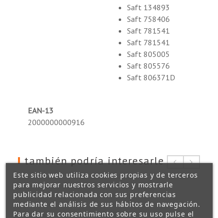
Saft 134893
Saft 758406
Saft 781541
Saft 781541
Saft 805005
Saft 805576
Saft 806371D
EAN-13
2000000000916
también podría interesarle
Este sitio web utiliza cookies propias y de terceros
para mejorar nuestros servicios y mostrarle
publicidad relacionada con sus preferencias
mediante el análisis de sus hábitos de navegación.
Para dar su consentimiento sobre su uso pulse el