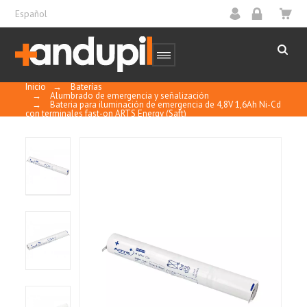
Español
Inicio
→
Baterías
→
Alumbrado de emergencia y señalización
→
Bateria para iluminación de emergencia de 4,8V 1,6Ah Ni-Cd
con terminales fast-on ARTS Energy (Saft)
8
/
10
MOSTRAR
CERTIFICADO
Basado en 1 reseñas
Control y calidad
Ordenar por
fecha descendente