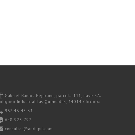
Gabriel Ramos Bejarano, parcela 111, nave 3A.
olígono Industrial las Quemadas, 14014 Córdoba
957 48 43 53
648 923 797
consultas@andupil.com