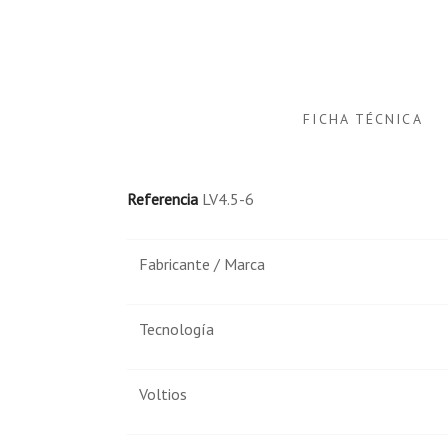
Producto tal cual se anuncia.
Comprador Verificado
FICHA TÉCNICA
Publicado el 12/13/22, 9:43 PM
Hola. Ha llegado en la fecha indicada ymuy bue
Referencia
LV4.5-6
correcto. El coche funcionando. Muchas gracias
Fabricante / Marca
Tecnología
Voltios