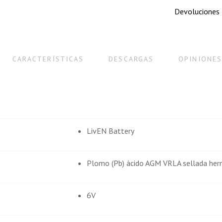
Devoluciones
Comprador Verificado
CARACTERÍSTICAS
DESCARGAS
OPINIONES
Publicado el 12/2/22, 6:35 PM
na presentación del paquete y todo
He quedado encantado con el serv
apenas tardó día y medio en lleg
duda volveré a comprar. Gracias
LivEN Battery
MOSTRAR MÁS OPINIONES
Plomo (Pb) ácido AGM VRLA sellada her
6V