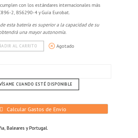
V cumplen con los estándares internacionales más
C896-2, BS6290-4 y Guía Eurobat.
 de esta batería es superior a la capacidad de su
, obtendrá una mayor autonomía.
Agotado
ÑADIR AL CARRITO
VÍSAME CUANDO ESTÉ DISPONIBLE
he eléctrico de niños
Calcular Gastos de Envío
a, Baleares y Portugal.