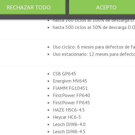
Descarga: de -15°C a +50°C
RECHAZAR TODO
ACEPTO
hasta 260 ciclos al 100% de descarga D.
hasta 500 ciclos al 50% de descarga D.O
Uso cíclico: 6 meses para defectos de fa
Uso estacionario: 12 meses para defecto
CSB GP645
Energivm MV645
FIAMM FG10451
FirstPower FP640
FirstPower FP645
HAZE HSC6-4.5
Heycar HC6-5
Leoch DJW6-4.0
Leoch DJW6-4.5