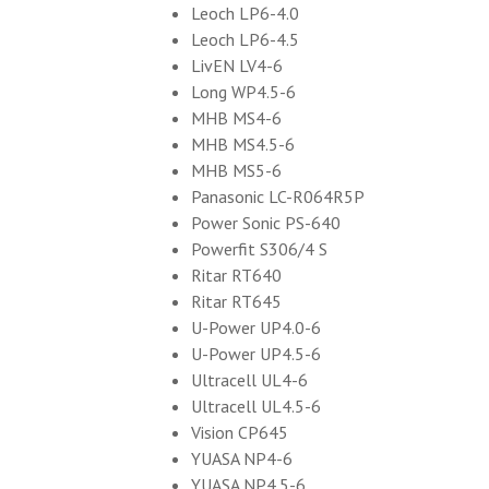
Leoch LP6-4.0
Leoch LP6-4.5
LivEN LV4-6
Long WP4.5-6
MHB MS4-6
MHB MS4.5-6
MHB MS5-6
Panasonic LC-R064R5P
Power Sonic PS-640
Powerfit S306/4 S
Ritar RT640
Ritar RT645
U-Power UP4.0-6
U-Power UP4.5-6
Ultracell UL4-6
Ultracell UL4.5-6
Vision CP645
YUASA NP4-6
YUASA NP4.5-6