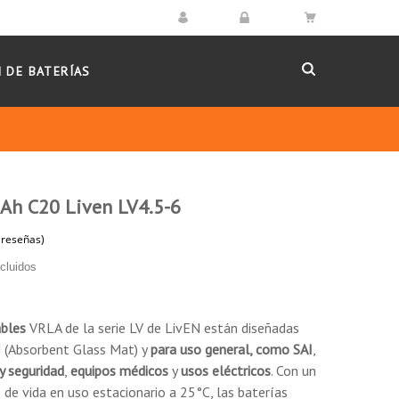
 DE BATERÍAS
5Ah C20 Liven LV4.5-6
10
/
10
cluidos
(64 reseñas)
Basado en 64
reseñas
ables
VRLA de la serie LV de LivEN están diseñadas
 (Absorbent Glass Mat) y
para uso general, como
SAI
,
Ordenar por
fecha descendente
y seguridad
,
equipos médicos
y
usos eléctricos
. Con un
 de vida en uso estacionario a 25°C, las baterías