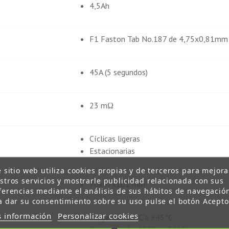
4,5Ah
F1 Faston Tab No.187 de 4,75x0,81mm
45A (5 segundos)
23 mΩ
Cíclicas ligeras
Estacionarias
e sitio web utiliza cookies propias y de terceros para mejora
stros servicios y mostrarle publicidad relacionada con sus
70x47x101 mm
ferencias mediante el análisis de sus hábitos de navegació
a dar su consentimiento sobre su uso pulse el botón Acepto
 información
Personalizar cookies
Carga: de -10°C a +45°C