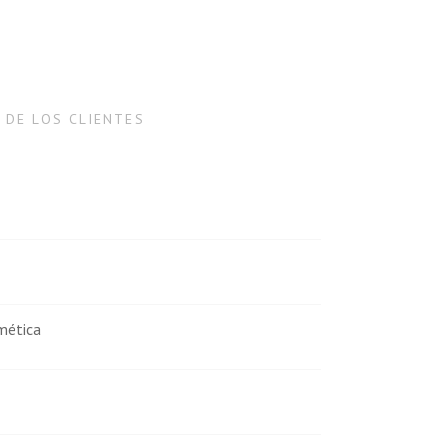
 DE LOS CLIENTES
icio y el trato por parte de Andupil. El envío
ar, y el embalaje del paquete muy bien hecho. Sin
.
mética