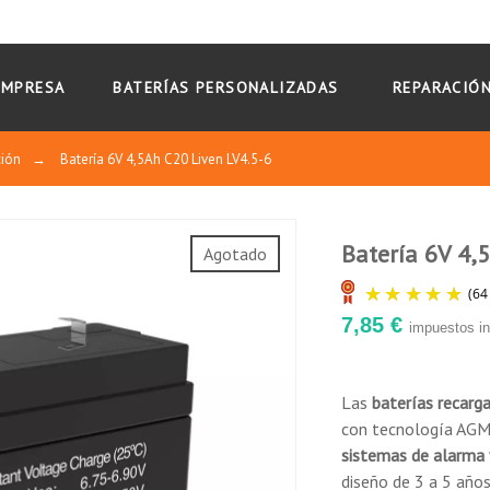
EMPRESA
BATERÍAS PERSONALIZADAS
REPARACIÓN
ción
→
Batería 6V 4,5Ah C20 Liven LV4.5-6
Batería 6V 4,
Agotado
r agua.
64
7,85 €
impuestos in
0
0
0
0
 libres de antimonio.
1★
2★
3★
4★
5★
Las
baterías recarg
con tecnología AGM
orizontal.
sistemas de alarma 
).
diseño de 3 a 5 años
ario.