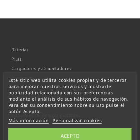
Baterías
Pilas
Cargadores y alimentadores
Inversores
Este sitio web utiliza cookies propias y de terceros
para mejorar nuestros servicios y mostrarle
Linternas
publicidad relacionada con sus preferencias
Arrancadores y booster
mediante el análisis de sus hábitos de navegación.
Para dar su consentimiento sobre su uso pulse el
Paneles solares
botón Acepto.
Estaciones de energía portátiles
Más información
Personalizar cookies
Envíos
ACEPTO