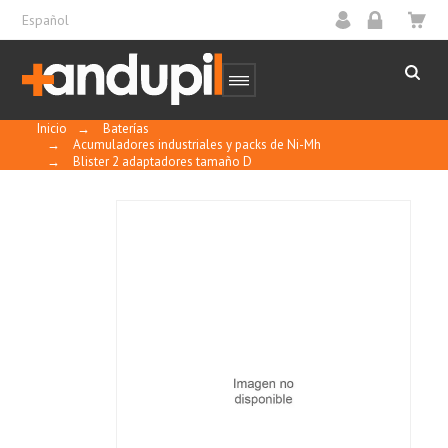
Español
Inicio
→
Baterías
→
Acumuladores industriales y packs de Ni-Mh
→
Blister 2 adaptadores tamaño D