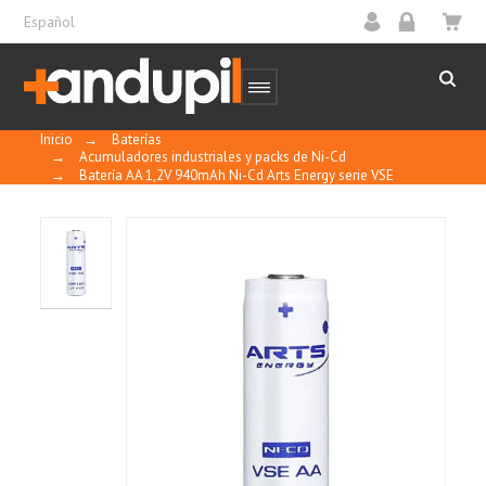
Español
Inicio
→
Baterías
→
Acumuladores industriales y packs de Ni-Cd
→
Batería AA 1,2V 940mAh Ni-Cd Arts Energy serie VSE
Principales ventajas:
Aplicación cíclica
Carga rápida y veloz
Serie de energía súper alta que proporciona
un mayor
tiempo de funcionamiento
Aplicaciones: