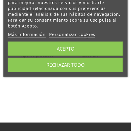
para mejorar nuestros servicios y mostrarle
publicidad relacionada con sus preferencias
Dimensiones (L x An
Ø13,9x48,9
mediante el análisis de sus hábitos de navegación.
x Al)
mm
Para dar su consentimiento sobre su uso pulse el
botón Acepto.
Más información
Personalizar cookies
Peso
22 g
ACEPTO
Tipo de producto
industrial
RECHAZAR TODO