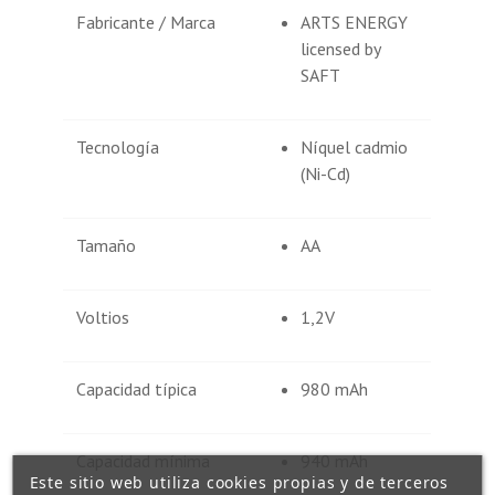
Fabricante / Marca
ARTS ENERGY
licensed by
SAFT
Tecnología
Níquel cadmio
(Ni-Cd)
Tamaño
AA
Voltios
1,2V
Capacidad típica
980 mAh
Capacidad mínima
940 mAh
Este sitio web utiliza cookies propias y de terceros