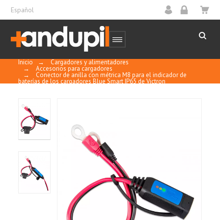
Español
Inicio
→
Cargadores y alimentadores
→
Accesorios para cargadores
→
Conector de anilla con métrica M8 para el indicador de
baterías de los cargadores Blue Smart IP65 de Victron