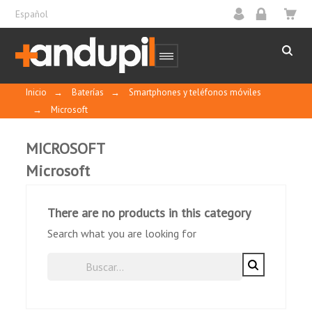
Español
Inicio
→
Baterías
→
Smartphones y teléfonos móviles
→
Microsoft
MICROSOFT
Microsoft
There are no products in this category
Search what you are looking for