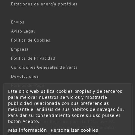
Estaciones de energía portátiles
Envíos
Aviso Legal
Política de Cookies
Empresa
Política de Privacidad
Condiciones Generales de Venta
Devoluciones
Formas de Pago
Este sitio web utiliza cookies propias y de terceros
Garantías
para mejorar nuestros servicios y mostrarle
publicidad relacionada con sus preferencias
Contacto
mediante el análisis de sus hábitos de navegación.
Para dar su consentimiento sobre su uso pulse el
botón Acepto.
Gabriel Ramos Bejarano, parcela 111, nave 3A.
Polígono Industrial las Quemadas, 14014 Córdoba
Más información
Personalizar cookies