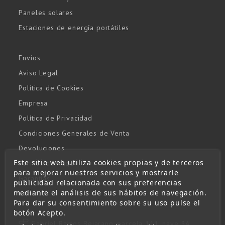
Paneles solares
Estaciones de energía portátiles
Envíos
Aviso Legal
Política de Cookies
Empresa
Política de Privacidad
Condiciones Generales de Venta
Devoluciones
Este sitio web utiliza cookies propias y de terceros
Formas de Pago
para mejorar nuestros servicios y mostrarle
Garantías
publicidad relacionada con sus preferencias
mediante el análisis de sus hábitos de navegación.
Contacto
Para dar su consentimiento sobre su uso pulse el
botón Acepto.
Gabriel Ramos Bejarano, parcela 111, nave 3A.