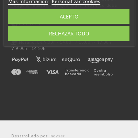
Más información
Personalizar cookies
Polígono Industrial las Quemadas, 14014 Córdoba
957 48 43 53
ACEPTO
648 923 797
RECHAZAR TODO
consultas@andupil.com
Horario: L-J 9:00h - 14:00h / 15:00h - 17:00h
V 9:00h - 14:30h
Desarrollado por
Ingyser