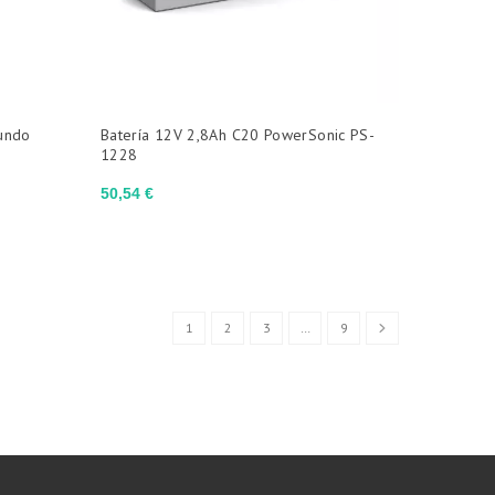
fundo
Batería 12V 2,8Ah C20 PowerSonic PS-
1228
Precio
50,54 €
1
2
3
…
9