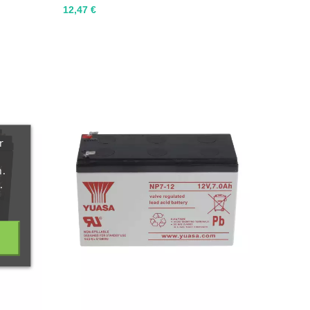
Precio
12,47 €
r
n.
.