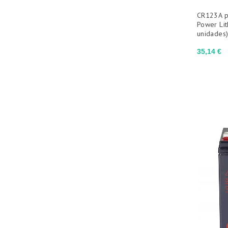
CR123A pi
Power Lit
unidades
Precio
35,14 €