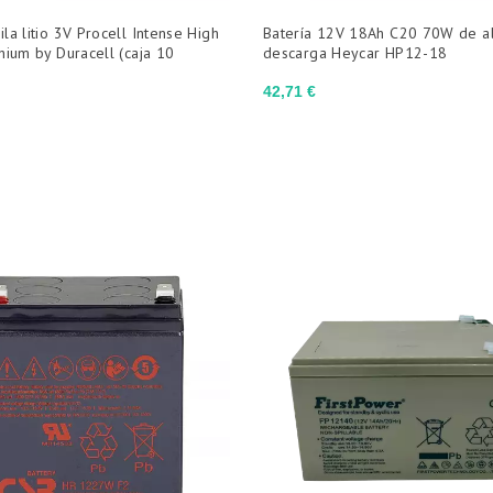
la litio 3V Procell Intense High
Batería 12V 18Ah C20 70W de al
hium by Duracell (caja 10
descarga Heycar HP12-18
)
Precio
42,71 €