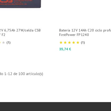
12V 6,75Ah 27W/celda CSB
Batería 12V 14Ah C20 ciclo pro
 F2
FirstPower FP1240
(1)
(1)
Precio
35,74 €
o 1-12 de 100 artículo(s)