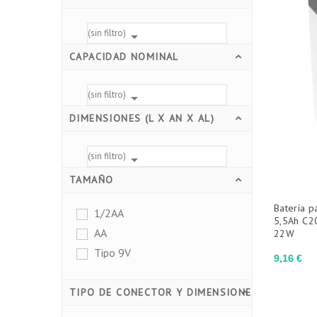
(sin filtro)

CAPACIDAD NOMINAL
(sin filtro)

DIMENSIONES (L X AN X AL)
(sin filtro)

TAMAÑO
Batería p
1/2AA
5,5Ah C2
AA
22W
Tipo 9V
Precio
9,16 €
TIPO DE CONECTOR Y DIMENSIONES