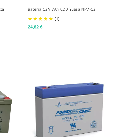
ta
Batería 12V 7Ah C20 Yuasa NP7-12
(1)
Precio
24,82 €