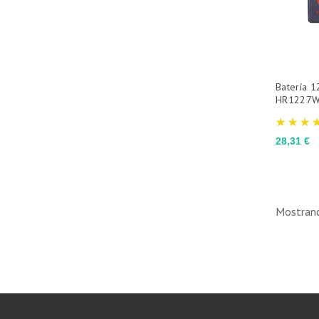
Batería 
HR1227W
Precio
28,31 €
Mostrand