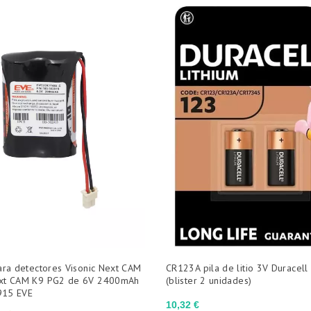
ara detectores Visonic Next CAM
CR123A pila de litio 3V Duracell
xt CAM K9 PG2 de 6V 2400mAh
(blister 2 unidades)
915 EVE
Precio
10,32 €