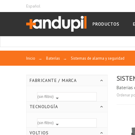
Español
PRODUCTOS
Inicio
→
Baterías
→
Sistemas de alarma y seguridad
SISTE
FABRICANTE / MARCA
Baterías 
Ordenar po
(sin filtro)

TECNOLOGÍA
(sin filtro)

VOLTIOS