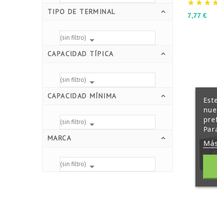
TIPO DE TERMINAL
Precio
7,77 €
(sin filtro)

CAPACIDAD TÍPICA
(sin filtro)

CAPACIDAD MÍNIMA
Est
nue
pre
(sin filtro)

Par
MARCA
Más
(sin filtro)
