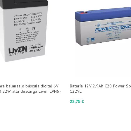
ara balanza o báscula digital 6V
Batería 12V 2,9Ah C20 Power So
0 22W alta descarga Liven LVH6-
1229L
Precio
23,75 €