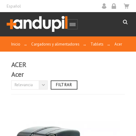
Español
Inicio
→
Cargadores y alimentadores
→
Tablets
→
Acer
ACER
Acer
TENSIÓN DE SALIDA
Relevancia
FILTRAR
(sin filtro)

TIPO DE CONECTOR Y DIMENSIONES