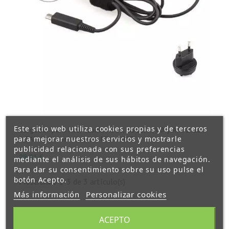
Este sitio web utiliza cookies propias y de terceros
Cargador para Acer Iconia A510, A511, A700 y A701. 12V
para mejorar nuestros servicios y mostrarle
1,5Ah 18W con conector Micro USB
publicidad relacionada con sus preferencias
Precio
29,81 €
mediante el análisis de sus hábitos de navegación.
Para dar su consentimiento sobre su uso pulse el
botón Acepto.
Mostrando 1-3 de 3 artículo(s)
Más información
Personalizar cookies
ACEPTO