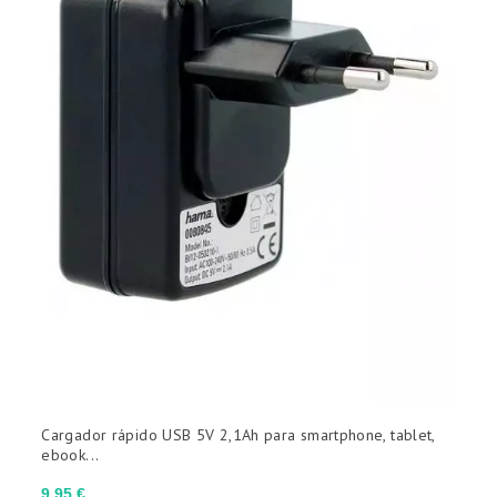
(sin filtro)

INTENSIDAD DE SALIDA
(sin filtro)

Cargador rápido USB 5V 2,1Ah para smartphone, tablet,
ebook...
Precio
9,95 €