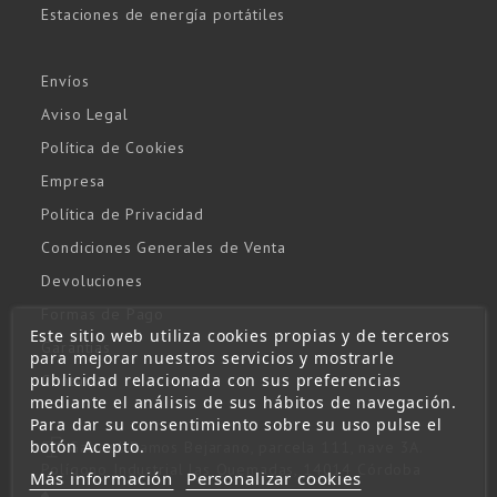
Estaciones de energía portátiles
Envíos
Aviso Legal
Política de Cookies
Empresa
Política de Privacidad
Condiciones Generales de Venta
Devoluciones
Formas de Pago
Este sitio web utiliza cookies propias y de terceros
Garantías
para mejorar nuestros servicios y mostrarle
publicidad relacionada con sus preferencias
Contacto
mediante el análisis de sus hábitos de navegación.
Para dar su consentimiento sobre su uso pulse el
botón Acepto.
Gabriel Ramos Bejarano, parcela 111, nave 3A.
Polígono Industrial las Quemadas, 14014 Córdoba
Más información
Personalizar cookies