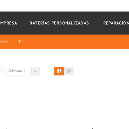
EMPRESA
BATERÍAS PERSONALIZADAS
REPARACIÓN
átiles
→
Dell
r:
Relevancia