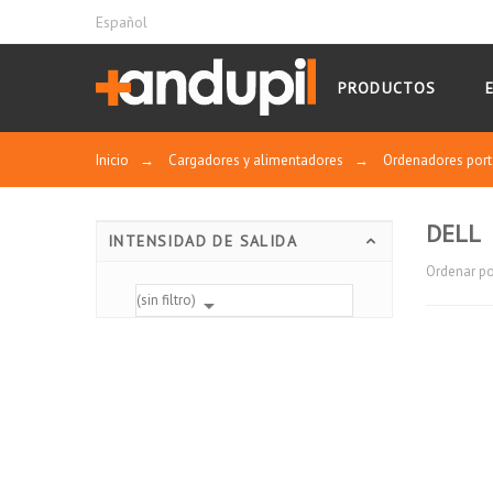
Español
PRODUCTOS
Inicio
→
Cargadores y alimentadores
→
Ordenadores port
DELL
INTENSIDAD DE SALIDA
Ordenar po
(sin filtro)
