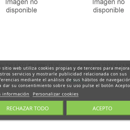
dor Dell KTCCJ, 492-BBNH 19,5V
Alimentador Dell 19,5V 4,62A 9
e sitio web utiliza cookies propias y de terceros para mejora
4W
Conector 7,4x5,0mm con PIN
stros servicios y mostrarle publicidad relacionada con sus
ferencias mediante el análisis de sus hábitos de navegació
Precio
46,43 €
a dar su consentimiento sobre su uso pulse el botón Acepto
 información
Personalizar cookies
o 1-3 de 3 artículo(s)
RECHAZAR TODO
ACEPTO