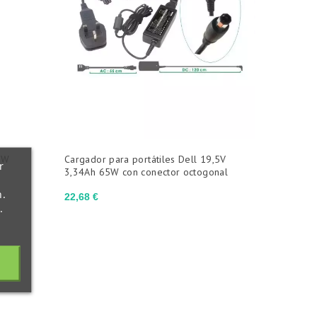
0W
Cargador para portátiles Dell 19,5V
r
3,34Ah 65W con conector octogonal
n.
Precio
22,68 €
.