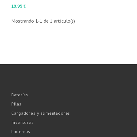
Precio
19,95 €
Mostrando 1-1 de 1 artículo(s)
Baterías
Pilas
Cargadores y alimentadores
Inversores
Linternas