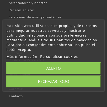
Arrancadores y booster
Paneles solares
Estaciones de energía portátiles
Este sitio web utiliza cookies propias y de terceros
para mejorar nuestros servicios y mostrarle
Envíos
publicidad relacionada con sus preferencias
Aviso Legal
mediante el análisis de sus hábitos de navegación.
Para dar su consentimiento sobre su uso pulse el
Política de Cookies
botón Acepto.
Empresa
Más información
Personalizar cookies
Política de Privacidad
Condiciones Generales de Venta
ACEPTO
Devoluciones
RECHAZAR TODO
Formas de Pago
Garantías
Contacto