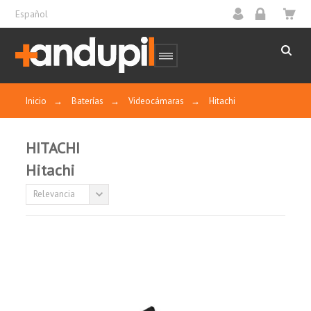
Español
Inicio
→
Baterías
→
Videocámaras
→
Hitachi
HITACHI
Hitachi
Relevancia